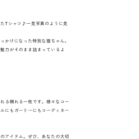
たTシャツ♪一見写真のように見
きっかけになった特別な猫ちゃん。
の魅力がそのまま詰まっているよ
。
くれる頼れる一枚です。様々なコー
アルにもガーリーにもコーディネー
りのアイテム。ぜひ、あなたの大切