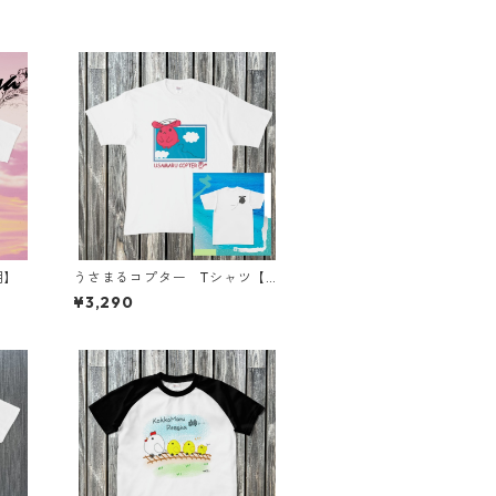
用】
うさまるコプター Tシャツ【大
人用】
¥3,290