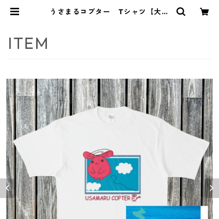
うさまるコプター Tシャツ【大人
用】 | MalteseNya（まるたにや）
ITEM