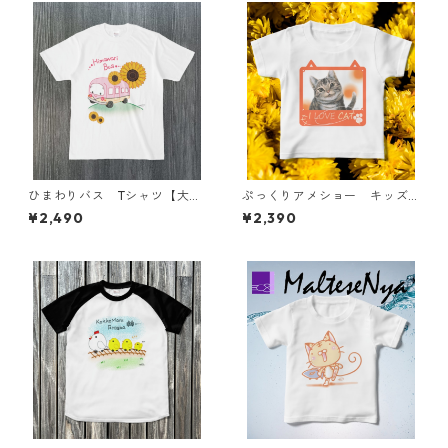
ひまわりバス Tシャツ【大人
ぷっくりアメショー キッズT
用】
シャツ
¥2,490
¥2,390