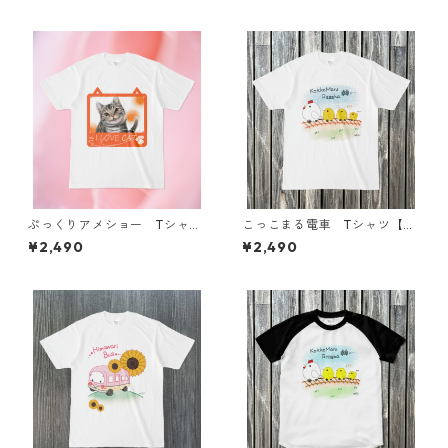
ぷっくりアメショー Tシャツ
こっこまる電車 Tシャツ【大
【大人用】
人用】
¥2,490
¥2,490