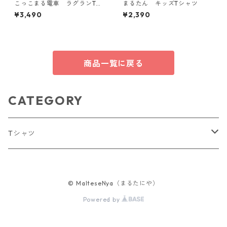
こっこまる電車 ラグランTシ
まるたん キッズTシャツ
ャツ【大人用】
¥3,490
¥2,390
商品一覧に戻る
CATEGORY
Tシャツ
メンズ
© MalteseNya（まるたにや）
レディース
Powered by
キッズ