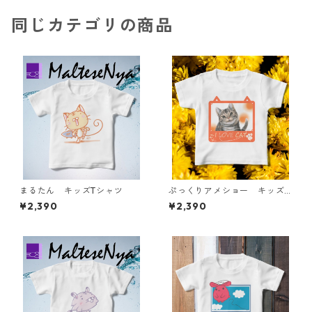
同じカテゴリの商品
まるたん キッズTシャツ
ぷっくりアメショー キッズT
シャツ
¥2,390
¥2,390