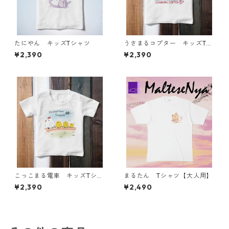
たにやん キッズTシャツ
うさまるコプター キッズTシ
ャツ
¥2,390
¥2,390
こっこまる電車 キッズTシャ
まるたん Tシャツ【大人用】
ツ
¥2,390
¥2,490