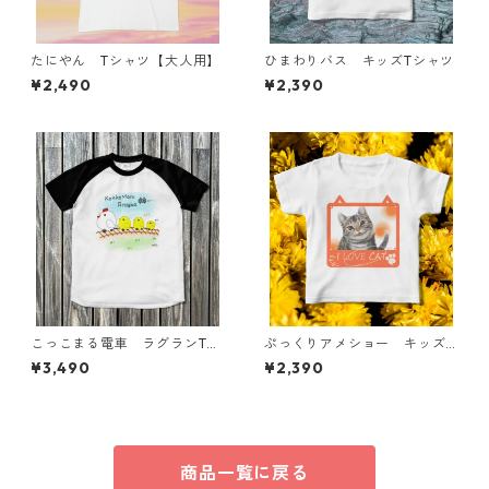
たにやん Tシャツ【大人用】
ひまわりバス キッズTシャツ
¥2,490
¥2,390
こっこまる電車 ラグランTシ
ぷっくりアメショー キッズT
ャツ【大人用】
シャツ
¥3,490
¥2,390
商品一覧に戻る